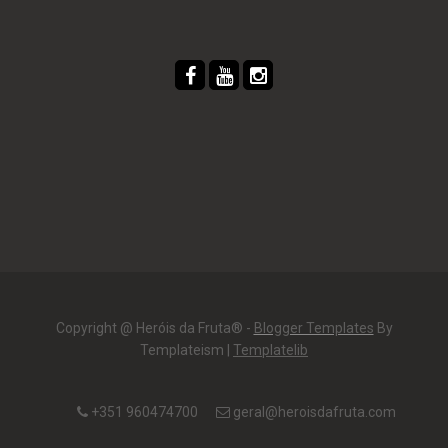
Copyright @ Heróis da Fruta® -
Blogger Templates
By
Templateism |
Templatelib
+351 960474700
geral@heroisdafruta.com